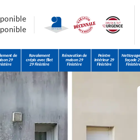
sponible
sponible
lement de
Ravalement
Rénovation de
Peintre
Nettoyage
ison 29
crépis avec filet
maison 29
intérieur 29
façade 2
nistère
29 Finistère
Finistère
Finistère
Finistèr