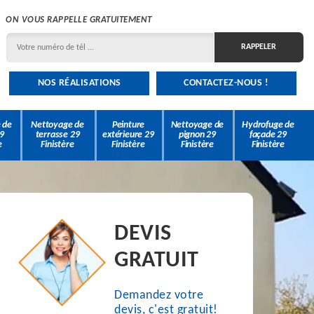
ON VOUS RAPPELLE GRATUITEMENT
NOS RÉALISATIONS
CONTACTEZ-NOUS !
 de
Nettoyage de
Peinture
Nettoyage de
Hydrofuge de
9
terrasse 29
extérieure 29
pignon 29
façade 29
e
Finistère
Finistère
Finistère
Finistère
DEVIS
GRATUIT
Demandez votre
devis, c'est gratuit!