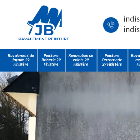
indi
indi
Ravalement de
Peinture
Renovation de
Peinture
Rava
façade 29
Boiserie 29
volets 29
Ferronnerie
ma
Finistère
Finistère
Finistère
29 Finistère
Fi