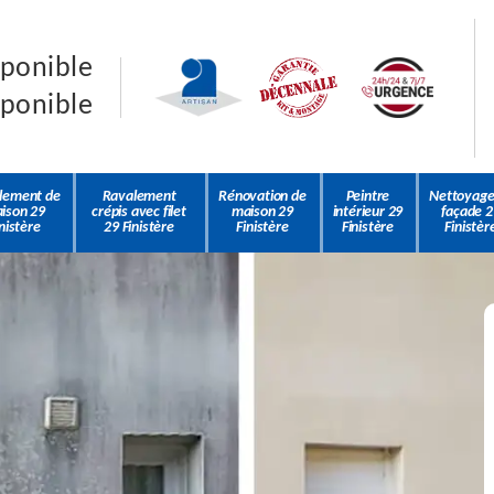
sponible
sponible
lement de
Ravalement
Rénovation de
Peintre
Nettoyage
ison 29
crépis avec filet
maison 29
intérieur 29
façade 2
nistère
29 Finistère
Finistère
Finistère
Finistèr