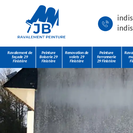
indi
indi
Ravalement de
Peinture
Renovation de
Peinture
Rava
façade 29
Boiserie 29
volets 29
Ferronnerie
ma
Finistère
Finistère
Finistère
29 Finistère
Fi