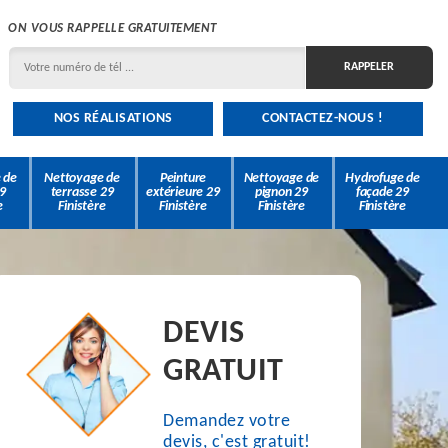
ON VOUS RAPPELLE GRATUITEMENT
NOS RÉALISATIONS
CONTACTEZ-NOUS !
 de
Nettoyage de
Peinture
Nettoyage de
Hydrofuge de
9
terrasse 29
extérieure 29
pignon 29
façade 29
e
Finistère
Finistère
Finistère
Finistère
DEVIS
GRATUIT
Demandez votre
devis, c'est gratuit!