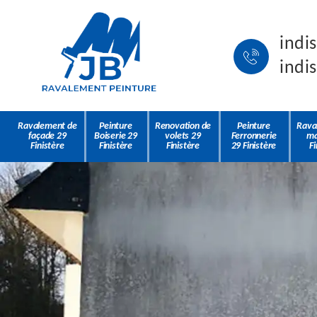
indi
indi
Ravalement de
Peinture
Renovation de
Peinture
Rava
façade 29
Boiserie 29
volets 29
Ferronnerie
ma
Finistère
Finistère
Finistère
29 Finistère
Fi