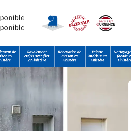
sponible
sponible
lement de
Ravalement
Rénovation de
Peintre
Nettoyage
ison 29
crépis avec filet
maison 29
intérieur 29
façade 2
nistère
29 Finistère
Finistère
Finistère
Finistèr