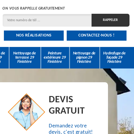
ON VOUS RAPPELLE GRATUITEMENT
NOS RÉALISATIONS
CONTACTEZ-NOUS !
 de
Nettoyage de
Peinture
Nettoyage de
Hydrofuge de
9
terrasse 29
extérieure 29
pignon 29
façade 29
e
Finistère
Finistère
Finistère
Finistère
DEVIS
GRATUIT
Demandez votre
devis, c'est gratuit!