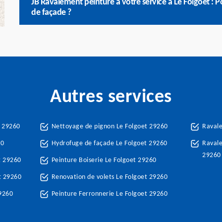
JB Ravalement peinture à votre service à Le Folgoet : 
de façade ?
Autres services
t 29260
Nettoyage de pignon Le Folgoet 29260
Raval
60
Hydrofuge de façade Le Folgoet 29260
Ravale
29260
t 29260
Peinture Boiserie Le Folgoet 29260
t 29260
Renovation de volets Le Folgoet 29260
29260
Peinture Ferronnerie Le Folgoet 29260