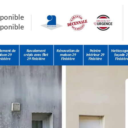
sponible
sponible
lement de
Ravalement
Rénovation de
Peintre
Nettoyage
ison 29
crépis avec filet
maison 29
intérieur 29
façade 2
nistère
29 Finistère
Finistère
Finistère
Finistèr