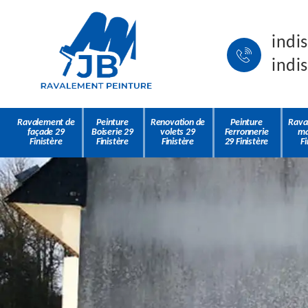
indi
indi
Ravalement de
Peinture
Renovation de
Peinture
Rava
façade 29
Boiserie 29
volets 29
Ferronnerie
ma
Finistère
Finistère
Finistère
29 Finistère
Fi