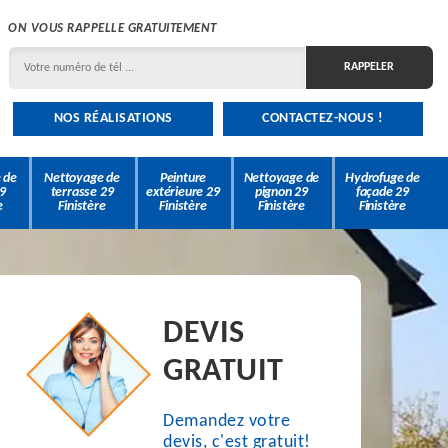
ON VOUS RAPPELLE GRATUITEMENT
NOS RÉALISATIONS
CONTACTEZ-NOUS !
 de
Nettoyage de
Peinture
Nettoyage de
Hydrofuge de
9
terrasse 29
extérieure 29
pignon 29
façade 29
e
Finistère
Finistère
Finistère
Finistère
DEVIS
GRATUIT
Demandez votre
devis, c'est gratuit!