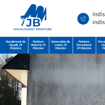
indi
indi
Ravalement de
Peinture
Renovation de
Peinture
Rava
façade 29
Boiserie 29
volets 29
Ferronnerie
ma
Finistère
Finistère
Finistère
29 Finistère
Fi