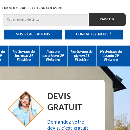
ON VOUS RAPPELLE GRATUITEMENT
NOS RÉALISATIONS
CONTACTEZ-NOUS !
 de
Nettoyage de
Peinture
Nettoyage de
Hydrofuge de
9
terrasse 29
extérieure 29
pignon 29
façade 29
e
Finistère
Finistère
Finistère
Finistère
DEVIS
GRATUIT
Demandez votre
devis, c'est gratuit!