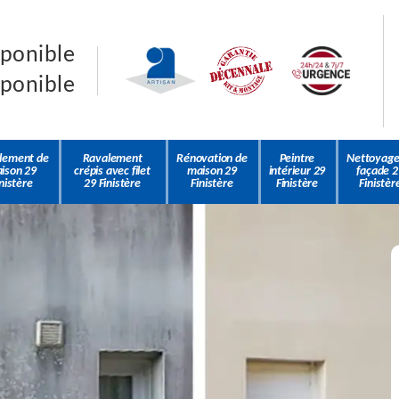
sponible
sponible
lement de
Ravalement
Rénovation de
Peintre
Nettoyage
ison 29
crépis avec filet
maison 29
intérieur 29
façade 2
nistère
29 Finistère
Finistère
Finistère
Finistèr