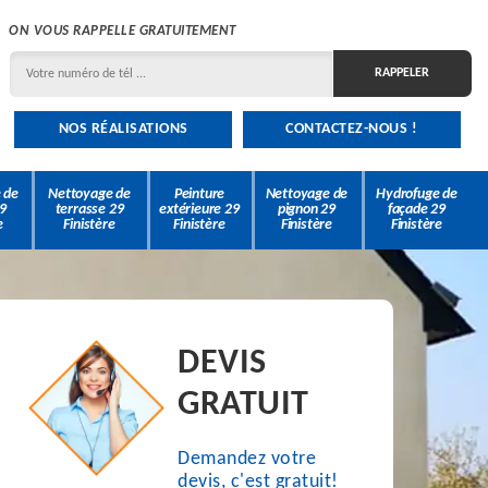
ON VOUS RAPPELLE GRATUITEMENT
NOS RÉALISATIONS
CONTACTEZ-NOUS !
 de
Nettoyage de
Peinture
Nettoyage de
Hydrofuge de
9
terrasse 29
extérieure 29
pignon 29
façade 29
e
Finistère
Finistère
Finistère
Finistère
DEVIS
GRATUIT
Demandez votre
devis, c'est gratuit!