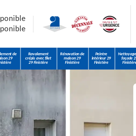
sponible
sponible
lement de
Ravalement
Rénovation de
Peintre
Nettoyage
ison 29
crépis avec filet
maison 29
intérieur 29
façade 2
nistère
29 Finistère
Finistère
Finistère
Finistèr