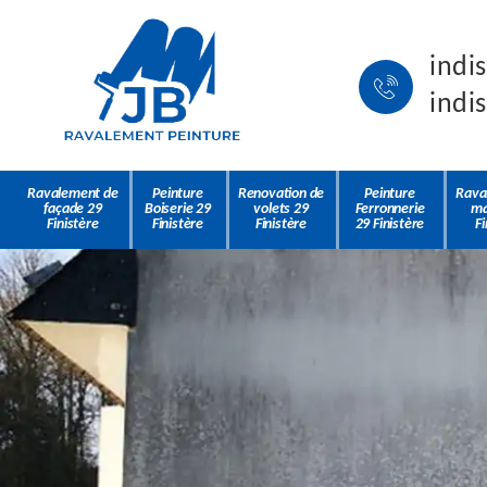
indi
indi
Ravalement de
Peinture
Renovation de
Peinture
Rava
façade 29
Boiserie 29
volets 29
Ferronnerie
ma
Finistère
Finistère
Finistère
29 Finistère
Fi