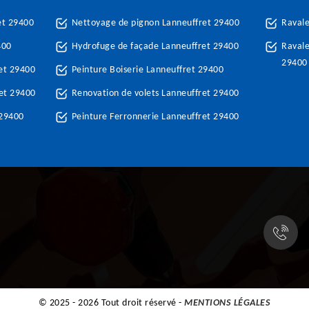
et 29400
Nettoyage de pignon Lanneuffret 29400
Raval
400
Hydrofuge de façade Lanneuffret 29400
Ravale
29400
et 29400
Peinture Boiserie Lanneuffret 29400
et 29400
Renovation de volets Lanneuffret 29400
 29400
Peinture Ferronnerie Lanneuffret 29400
© 2025 - 2026 Tout droit réservé -
MENTIONS LÉGALES