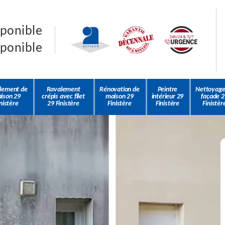
sponible
sponible
lement de
Ravalement
Rénovation de
Peintre
Nettoyage
ison 29
crépis avec filet
maison 29
intérieur 29
façade 2
nistère
29 Finistère
Finistère
Finistère
Finistèr