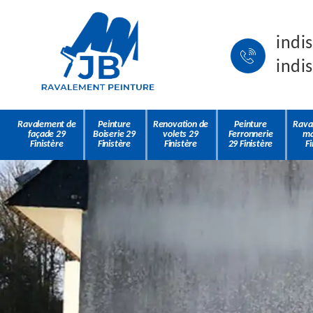
indi
indi
Ravalement de
Peinture
Renovation de
Peinture
Rava
façade 29
Boiserie 29
volets 29
Ferronnerie
ma
Finistère
Finistère
Finistère
29 Finistère
Fi