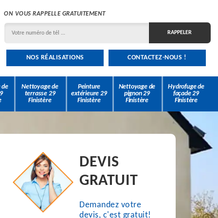
ON VOUS RAPPELLE GRATUITEMENT
NOS RÉALISATIONS
CONTACTEZ-NOUS !
 de
Nettoyage de
Peinture
Nettoyage de
Hydrofuge de
9
terrasse 29
extérieure 29
pignon 29
façade 29
e
Finistère
Finistère
Finistère
Finistère
DEVIS
GRATUIT
Demandez votre
devis, c'est gratuit!