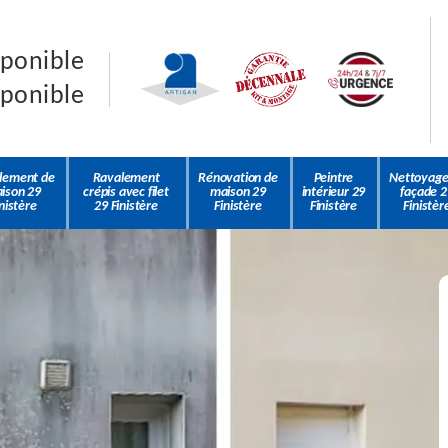
sponible
sponible
lement de
Ravalement
Rénovation de
Peintre
Nettoyage
ison 29
crépis avec filet
maison 29
intérieur 29
façade 2
nistère
29 Finistère
Finistère
Finistère
Finistèr