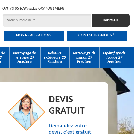
ON VOUS RAPPELLE GRATUITEMENT
NOS RÉALISATIONS
CONTACTEZ-NOUS !
 de
Nettoyage de
Peinture
Nettoyage de
Hydrofuge de
9
terrasse 29
extérieure 29
pignon 29
façade 29
e
Finistère
Finistère
Finistère
Finistère
DEVIS
GRATUIT
Demandez votre
devis, c'est gratuit!