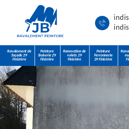
indi
indi
Ravalement de
Peinture
Renovation de
Peinture
Rava
façade 29
Boiserie 29
volets 29
Ferronnerie
ma
Finistère
Finistère
Finistère
29 Finistère
Fi