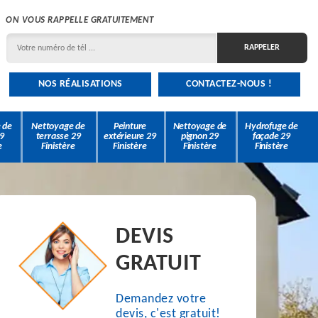
ON VOUS RAPPELLE GRATUITEMENT
NOS RÉALISATIONS
CONTACTEZ-NOUS !
 de
Nettoyage de
Peinture
Nettoyage de
Hydrofuge de
9
terrasse 29
extérieure 29
pignon 29
façade 29
e
Finistère
Finistère
Finistère
Finistère
DEVIS
GRATUIT
Demandez votre
devis, c'est gratuit!