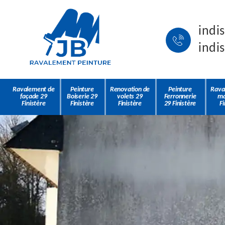
indi
indi
Ravalement de
Peinture
Renovation de
Peinture
Rava
façade 29
Boiserie 29
volets 29
Ferronnerie
ma
Finistère
Finistère
Finistère
29 Finistère
Fi