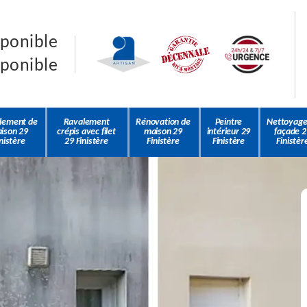
sponible
sponible
lement de
Ravalement
Rénovation de
Peintre
Nettoyage
ison 29
crépis avec filet
maison 29
intérieur 29
façade 2
nistère
29 Finistère
Finistère
Finistère
Finistèr