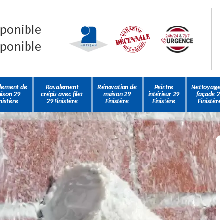
sponible
sponible
lement de
Ravalement
Rénovation de
Peintre
Nettoyage
ison 29
crépis avec filet
maison 29
intérieur 29
façade 2
nistère
29 Finistère
Finistère
Finistère
Finistèr