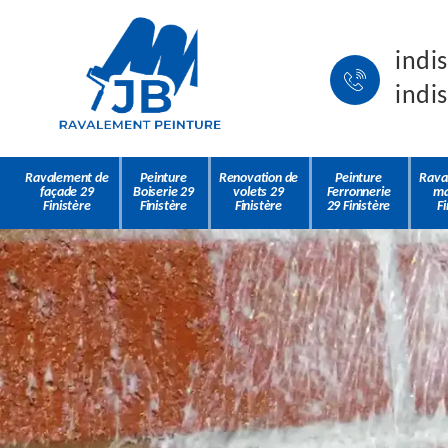
indi
indi
Ravalement de
Peinture
Renovation de
Peinture
Rava
façade 29
Boiserie 29
volets 29
Ferronnerie
ma
Finistère
Finistère
Finistère
29 Finistère
Fi