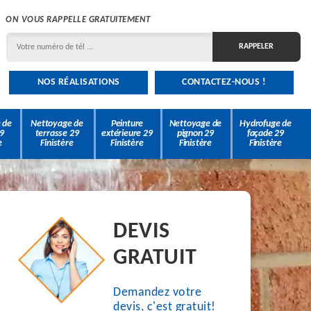
ON VOUS RAPPELLE GRATUITEMENT
NOS RÉALISATIONS
CONTACTEZ-NOUS !
 de
Nettoyage de
Peinture
Nettoyage de
Hydrofuge de
9
terrasse 29
extérieure 29
pignon 29
façade 29
e
Finistère
Finistère
Finistère
Finistère
DEVIS
GRATUIT
Demandez votre
devis, c'est gratuit!